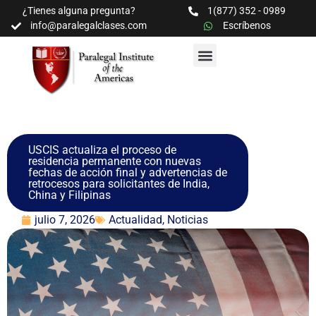
¿Tienes alguna pregunta?
1(877) 352 - 0989
info@paralegalclases.com
Escríbenos
PROGRAMAS Y SEMINARIOS
BIBLIOTECA EDUCATIVA
USCIS actualiza el proceso de
residencia permanente con nuevas
fechas de acción final y advertencias de
retrocesos para solicitantes de India,
China y Filipinas
julio 7, 2026
Actualidad
,
Noticias