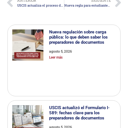
ANTERIOR
SIGUIENTE
USCIS actualiza el proceso de residencia permanente con nuevas fechas de acción final y advertencias de retrocesos para solicitantes de India, China y Filipinas
Nueva regla para estudiantes internacionales: cambios en las visas F, I, J y E que deben conocer los preparadores de documentos
Nueva regulación sobre carga
pública: lo que deben saber los
preparadores de documentos
agosto 5, 2026
Leer más
USCIS actualizó el Formulario I-
589: fechas clave para los
preparadores de documentos
agosto 5, 2026