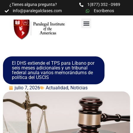
¿Tienes alguna pregunta?
1(877) 352 - 0989
info@paralegalclases.com
Escríbenos
PROGRAMAS Y SEMINARIOS
BIBLIOTECA EDUCATIVA
El DHS extiende el TPS para Líbano por
seis meses adicionales y un tribunal
federal anula varios memorándums de
política del USCIS
julio 7, 2026
Actualidad
,
Noticias