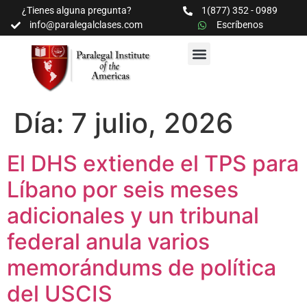
¿Tienes alguna pregunta?
1(877) 352 - 0989
info@paralegalclases.com
Escríbenos
PROGRAMAS Y SEMINARIOS
BIBLIOTECA EDUCATIVA
Día:
7 julio, 2026
El DHS extiende el TPS para
Líbano por seis meses
adicionales y un tribunal
federal anula varios
memorándums de política
del USCIS