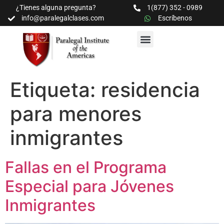
¿Tienes alguna pregunta?
1(877) 352 - 0989
info@paralegalclases.com
Escríbenos
PROGRAMAS Y SEMINARIOS
BIBLIOTECA EDUCATIVA
Etiqueta:
residencia
para menores
inmigrantes
Fallas en el Programa
Especial para Jóvenes
Inmigrantes