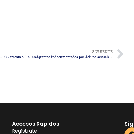
SIGUIENTE
Estados Unidos lanza histórica inversión en salud rural con nueva ley federal
ICE arresta a 214 inmigrantes indocumentados por delitos sexuales contra menores en Houston
Accesos Rápidos
Sí
Regístrate