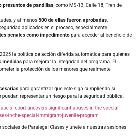
 presuntos de pandillas
, como MS-13, Calle 18, Tren de
tudes, y al menos
500 de ellas fueron aprobadas
.
 seguridad aplicados en el proceso, especialmente
tes penales como impedimento
para acceder al beneficio de
 2025 la política de acción diferida automática para quienes
s medidas
para mejorar la integridad del programa. El
rometer la protección de los menores que realmente
cesarias
para garantizar que este siga cumpliendo su
e puedan representar un riesgo para la seguridad pública.
is-report-uncovers-significant-abuses-in-the-special-
ses-in-the-special-immigrant-juvenile-program
s sociales de Paralegal Clases y únete a nuestras sesiones