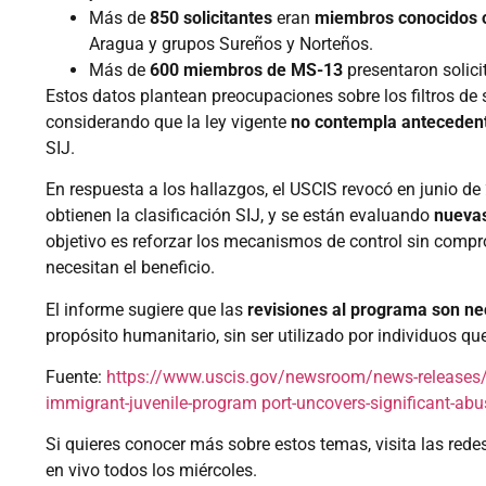
Más de
850 solicitantes
eran
miembros conocidos o
Aragua y grupos Sureños y Norteños.
Más de
600 miembros de MS-13
presentaron solici
Estos datos plantean preocupaciones sobre los filtros de
considerando que la ley vigente
no contempla anteceden
SIJ.
En respuesta a los hallazgos, el USCIS revocó en junio de
obtienen la clasificación SIJ, y se están evaluando
nueva
objetivo es reforzar los mecanismos de control sin comp
necesitan el beneficio.
El informe sugiere que las
revisiones al programa son ne
propósito humanitario, sin ser utilizado por individuos qu
Fuente:
https://www.uscis.gov/newsroom/news-releases/usc
immigrant-juvenile-program
port-uncovers-significant-abu
Si quieres conocer más sobre estos temas, visita las rede
en vivo todos los miércoles.