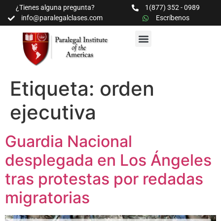
¿Tienes alguna pregunta?
1(877) 352 - 0989
info@paralegalclases.com
Escríbenos
PROGRAMAS Y SEMINARIOS
BIBLIOTECA EDUCATIVA
Etiqueta:
orden
ejecutiva
Guardia Nacional
desplegada en Los Ángeles
tras protestas por redadas
migratorias