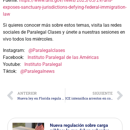
Fuente:
https://www.dhs.gov/news/2025/05/29/dhs-
exposes-sanctuary-jurisdictions-defying-federal-immigration-
law
Si quieres conocer más sobre estos temas, visita las redes
sociales de Paralegal Clases y únete a nuestras sesiones en
vivo todos los miércoles.
Instagram:
@Paralegalclases
Facebook:
Instituto Paralegal de las Américas
Youtube:
Instituto Paralegal
Tiktok:
@Paralegalnews
ANTERIOR
SIGUIENTE
Nueva ley en Florida regula la publicidad de servicios notariales y migratorios
ICE intensifica arrestos en cortes migratorias como parte de su estrategia de deportación rápida
Nueva regulación sobre carga