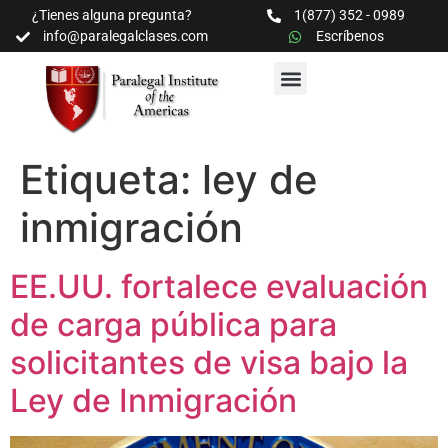
¿Tienes alguna pregunta?
1(877) 352 - 0989
info@paralegalclases.com
Escríbenos
PROGRAMAS Y SEMINARIOS
BIBLIOTECA EDUCATIVA
Etiqueta:
ley de
inmigración
EE.UU. fortalece evaluación
de carga pública para
solicitantes de visa bajo la
Ley de Inmigración