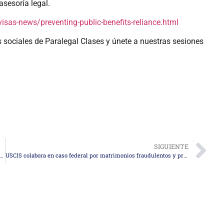
asesoría legal.
visas-news/preventing-public-benefits-reliance.html
s sociales de Paralegal Clases y únete a nuestras sesiones
SIGUIENTE
misión de visas de inmigrante para más de 70 nacionalidades bajo revisión de carga pública
USCIS colabora en caso federal por matrimonios fraudulentos y presunto soborno a funcionario público