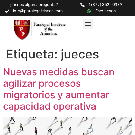
¿Tienes alguna pregunta?
1(877) 352 - 0989
info@paralegalclases.com
Escríbenos
PROGRAMAS Y SEMINARIOS
BIBLIOTECA EDUCATIVA
Etiqueta:
jueces
Nuevas medidas buscan
agilizar procesos
migratorios y aumentar
capacidad operativa