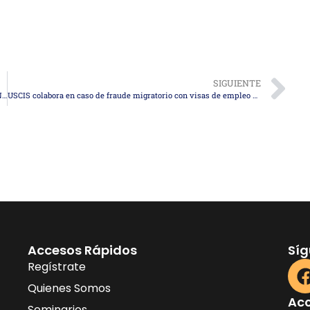
SIGUIENTE
USCIS Actualiza Políticas para Excepciones por Discapacidad en Naturalización EaglePass, frontera, México, puente, cruce, permiso, expansión, carriles, tráfico, comercio, movilidad, aduana, binacional, Texas, proyecto, vial, inspección, logística, obra, 2025, infraestructura
USCIS colabora en caso de fraude migratorio con visas de empleo en Texas
Accesos Rápidos
Sí
Regístrate
Quienes Somos
Acc
Seminarios