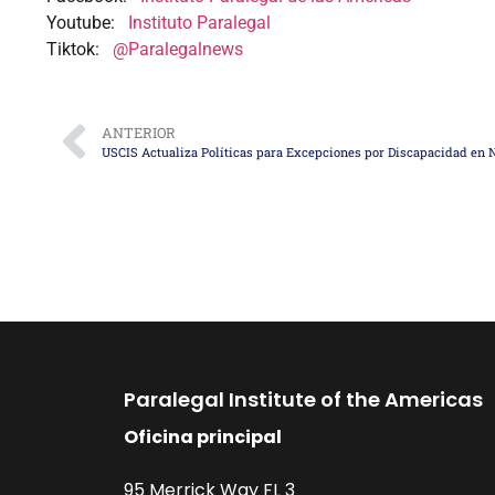
Youtube:
Instituto Paralegal
Tiktok:
@Paralegalnews
ANTERIOR
Paralegal Institute of the Americas
Oficina principal
95 Merrick Way FL 3