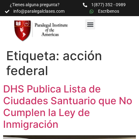
¿Tienes alguna pregunta?
1(877) 352 - 0989
info@paralegalclases.com
Escríbenos
PROGRAMAS Y SEMINARIOS
BIBLIOTECA EDUCATIVA
Etiqueta:
acción
federal
DHS Publica Lista de
Ciudades Santuario que No
Cumplen la Ley de
Inmigración