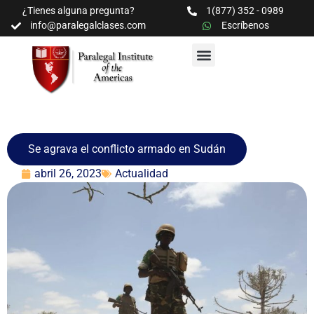
¿Tienes alguna pregunta?
1(877) 352 - 0989
info@paralegalclases.com
Escríbenos
PROGRAMAS Y SEMINARIOS
BIBLIOTECA EDUCATIVA
Se agrava el conflicto armado en Sudán
abril 26, 2023
Actualidad