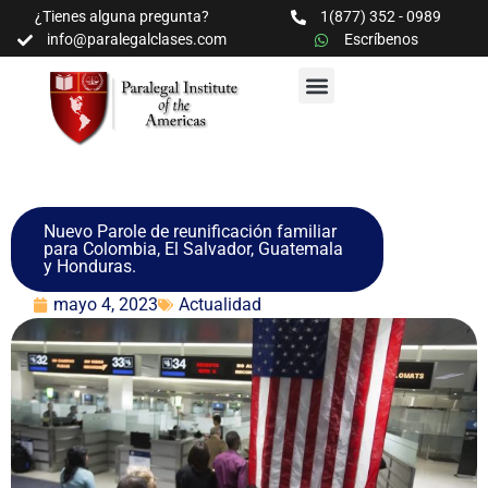
¿Tienes alguna pregunta?
1(877) 352 - 0989
info@paralegalclases.com
Escríbenos
PROGRAMAS Y SEMINARIOS
BIBLIOTECA EDUCATIVA
Nuevo Parole de reunificación familiar
para Colombia, El Salvador, Guatemala
y Honduras.
mayo 4, 2023
Actualidad