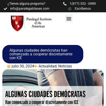
¿Tienes alguna pregunta?
1(877) 352 - 0989
info@paralegalclases.com
Escríbenos
PROGRAMAS Y SEMINARIOS
BIBLIOTECA EDUCATIVA
Algunas ciudades demócratas han
comenzado a cooperar discretamente
con ICE
julio 30, 2024
Actualidad
,
Noticias