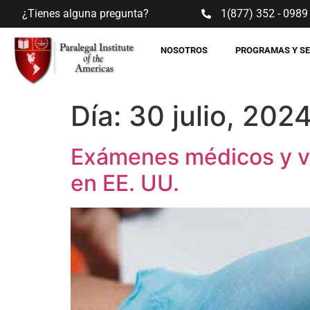
¿Tienes alguna pregunta?
1(877) 352 - 0989
NOSOTROS
PROGRAMAS Y S
Día:
30 julio, 202
Exámenes médicos y vac
en EE. UU.