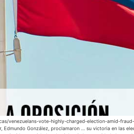
cas/venezuelans-vote-highly-charged-election-amid-fraud
or, Edmundo González, proclamaron … su victoria en las elec