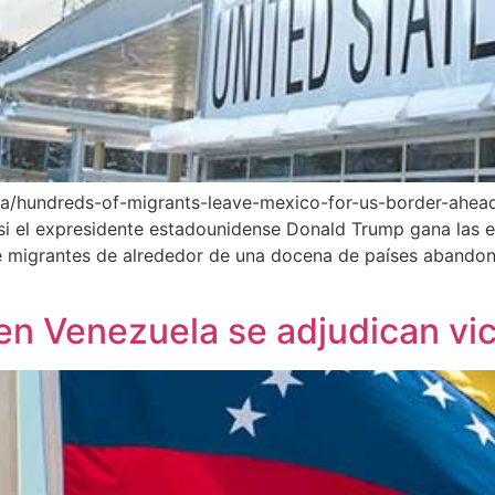
ica/hundreds-of-migrants-leave-mexico-for-us-border-ahea
 si el expresidente estadounidense Donald Trump gana las e
 de migrantes de alrededor de una docena de países abandon
en Venezuela se adjudican vic