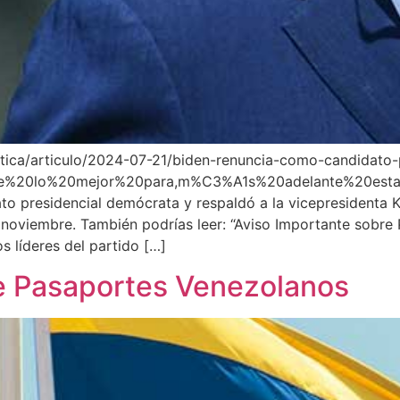
itica/articulo/2024-07-21/biden-renuncia-como-candidato-
%20lo%20mejor%20para,m%C3%A1s%20adelante%20esta%2
o presidencial demócrata y respaldó a la vicepresidenta K
 noviembre. También podrías leer: “Aviso Importante sobre
s líderes del partido […]
e Pasaportes Venezolanos