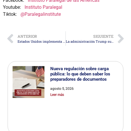
Facebook:
Instituto Paralegal de las Américas
Youtube:
Instituto Paralegal
Tiktok:
@Paralegalinstitute
ANTERIOR
SIGUIENTE
Estados Unidos implementa nueva tarifa de inmigración de $5,000 para no ciudadanos aprehendidos sin autorización
La administración Trump suspende el Programa de Visas por Diversidad tras el tiroteo en la Universidad de Brown
Nueva regulación sobre carga
pública: lo que deben saber los
preparadores de documentos
agosto 5, 2026
Leer más