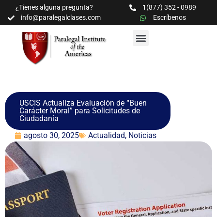
¿Tienes alguna pregunta?
1(877) 352 - 0989
info@paralegalclases.com
Escríbenos
PROGRAMAS Y SEMINARIOS
BIBLIOTECA EDUCATIVA
USCIS Actualiza Evaluación de “Buen
Carácter Moral” para Solicitudes de
Ciudadanía
agosto 30, 2025
Actualidad
,
Noticias