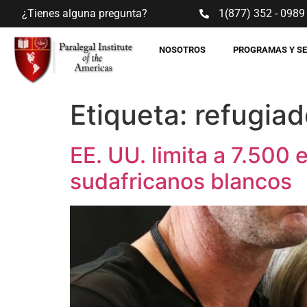
¿Tienes alguna pregunta?
1(877) 352 - 0989
NOSOTROS
PROGRAMAS Y S
Etiqueta:
refugiad
EE. UU. limita a 7.500
sudafricanos blancos