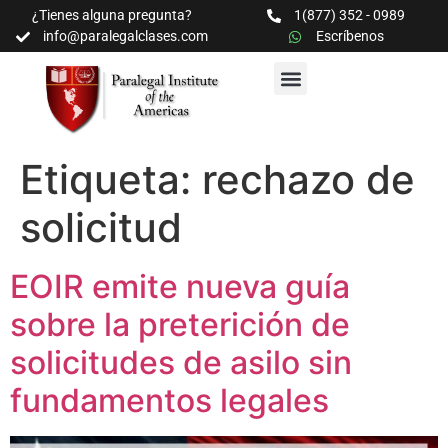
¿Tienes alguna pregunta?
1(877) 352 - 0989
info@paralegalclases.com
Escríbenos
PROGRAMAS Y SEMINARIOS
BIBLIOTECA EDUCATIVA
Etiqueta:
rechazo de
solicitud
EOIR emite nueva guía
sobre la preterición de
solicitudes de asilo sin
fundamentos legales