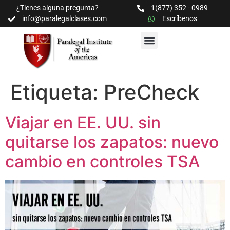
¿Tienes alguna pregunta?
1(877) 352 - 0989
info@paralegalclases.com
Escríbenos
PROGRAMAS Y SEMINARIOS
BIBLIOTECA EDUCATIVA
Etiqueta:
PreCheck
Viajar en EE. UU. sin
quitarse los zapatos: nuevo
cambio en controles TSA