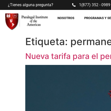
¿Tienes alguna pregunta?
1(877) 352 - 0989
NOSOTROS
PROGRAMAS Y S
Etiqueta:
permane
Nueva tarifa para el p