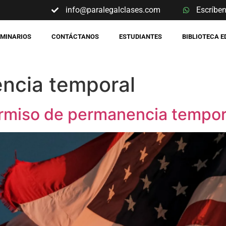
info@paralegalclases.com
Escríbe
EMINARIOS
CONTÁCTANOS
ESTUDIANTES
BIBLIOTECA 
ncia temporal
ermiso de permanencia tempora