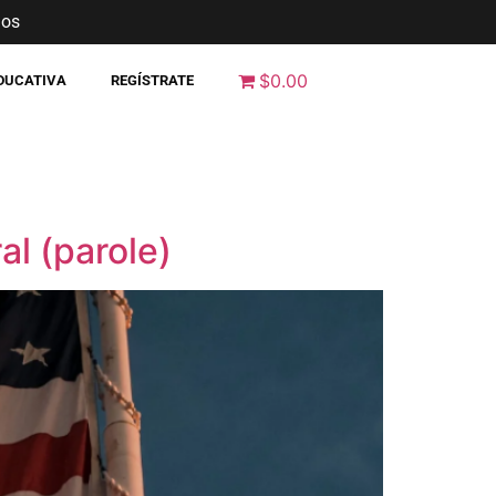
nos
$0.00
EDUCATIVA
REGÍSTRATE
l (parole)