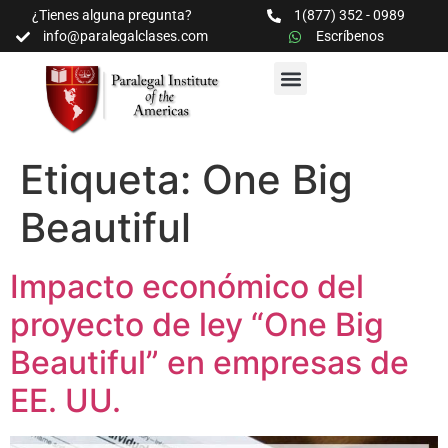
¿Tienes alguna pregunta?
1(877) 352 - 0989
info@paralegalclases.com
Escríbenos
PROGRAMAS Y SEMINARIOS
BIBLIOTECA EDUCATIVA
Etiqueta:
One Big
Beautiful
Impacto económico del
proyecto de ley “One Big
Beautiful” en empresas de
EE. UU.