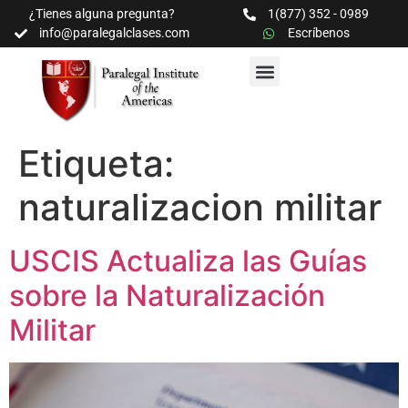
¿Tienes alguna pregunta?
1(877) 352 - 0989
info@paralegalclases.com
Escríbenos
PROGRAMAS Y SEMINARIOS
BIBLIOTECA EDUCATIVA
Etiqueta:
naturalizacion militar
USCIS Actualiza las Guías
sobre la Naturalización
Militar