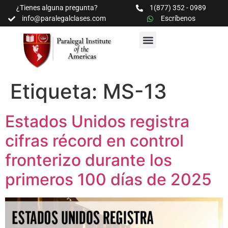
¿Tienes alguna pregunta?
1(877) 352 - 0989
info@paralegalclases.com
Escríbenos
PROGRAMAS Y SEMINARIOS
BIBLIOTECA EDUCATIVA
Etiqueta:
MS-13
Estados Unidos registra
cifras récord en control
fronterizo durante los
primeros 100 días de 2025