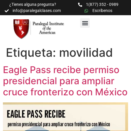
¿Tienes alguna pregunta?
1(877) 352 - 0989
info@paralegalclases.com
Escríbenos
PROGRAMAS Y SEMINARIOS
BIBLIOTECA EDUCATIVA
Etiqueta:
movilidad
Eagle Pass recibe permiso
presidencial para ampliar
cruce fronterizo con México