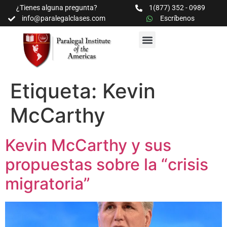
¿Tienes alguna pregunta?
1(877) 352 - 0989
info@paralegalclases.com
Escríbenos
PROGRAMAS Y SEMINARIOS
BIBLIOTECA EDUCATIVA
Etiqueta:
Kevin
McCarthy
Kevin McCarthy y sus
propuestas sobre la “crisis
migratoria”