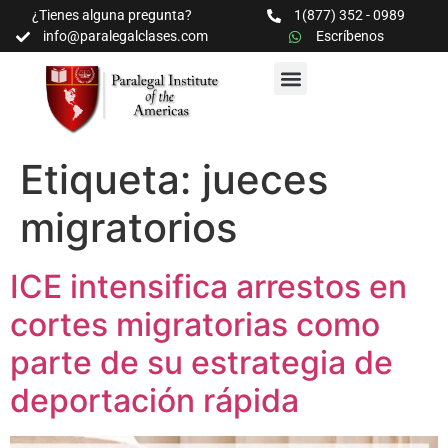
¿Tienes alguna pregunta?
1(877) 352 - 0989
info@paralegalclases.com
Escríbenos
PROGRAMAS Y SEMINARIOS
BIBLIOTECA EDUCATIVA
Etiqueta:
jueces
migratorios
ICE intensifica arrestos en
cortes migratorias como
parte de su estrategia de
deportación rápida