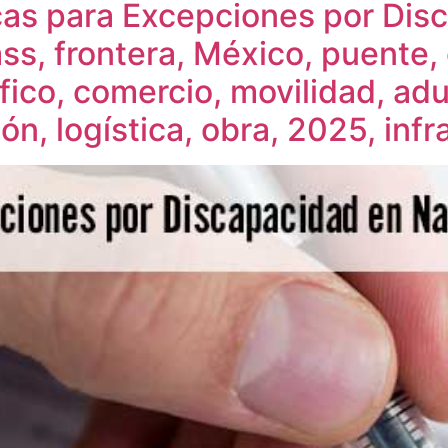
icas para Excepciones por Dis
ss, frontera, México, puente,
áfico, comercio, movilidad, ad
ión, logística, obra, 2025, inf