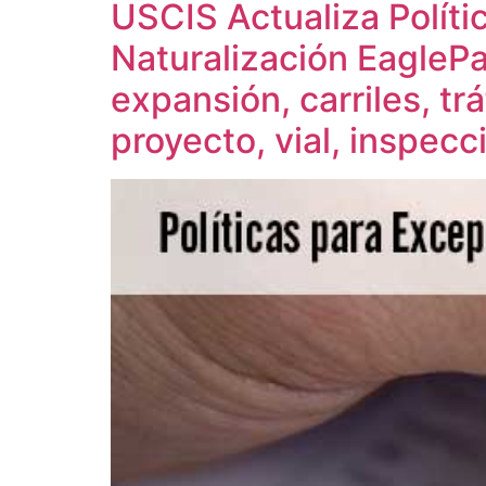
USCIS Actualiza Polít
Naturalización EaglePa
expansión, carriles, tr
proyecto, vial, inspecc