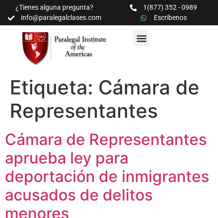
¿Tienes alguna pregunta?
1(877) 352 - 0989
info@paralegalclases.com
Escríbenos
PROGRAMAS Y SEMINARIOS
BIBLIOTECA EDUCATIVA
Etiqueta:
Cámara de
Representantes
Cámara de Representantes
aprueba ley para
deportación de inmigrantes
acusados de delitos
menores