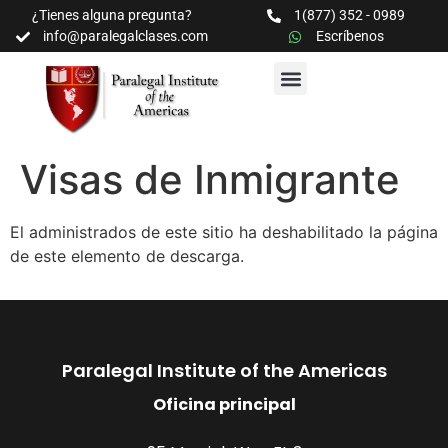
¿Tienes alguna pregunta?
1(877) 352 - 0989
info@paralegalclases.com
Escríbenos
PROGRAMAS Y SEMINARIOS
BIBLIOTECA EDUCATIVA
Visas de Inmigrante
El administrados de este sitio ha deshabilitado la página
de este elemento de descarga.
Paralegal Institute of the Americas
Oficina principal