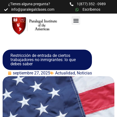
¿Tienes alguna pregunta?
1(877) 352 - 0989
info@paralegalclases.com
Escríbenos
PROGRAMAS Y SEMINARIOS
BIBLIOTECA EDUCATIVA
Restricción de entrada de ciertos
trabajadores no inmigrantes: lo que
debes saber
septiembre 27, 2025
Actualidad
,
Noticias