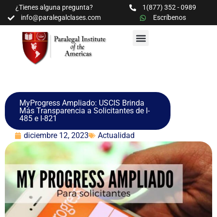
¿Tienes alguna pregunta?
1(877) 352 - 0989
info@paralegalclases.com
Escríbenos
PROGRAMAS Y SEMINARIOS
BIBLIOTECA EDUCATIVA
MyProgress Ampliado: USCIS Brinda
Más Transparencia a Solicitantes de I-
485 e I-821
diciembre 12, 2023
Actualidad