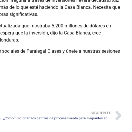
ión irregular a través de inversiones llevará décadas.Ruiz
o más de lo que esté haciendo la Casa Blanca. Necesita que
ras significativas.
ctualizada que mostraba 5.200 millones de dólares en
spera que la inversión, dijo la Casa Blanca, cree
Honduras.
s sociales de Paralegal Clases y únete a nuestras sesiones
SIGUIENTE
Detienen a miembro de la Guardia Nacional de Texas por tráfico de migrante
¿Cómo funcionan los centros de procesamiento para migrantes en Colombia, Costa Rica, Ecuador y Guatemala?