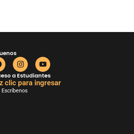
guenos
eso a Estudiantes
z clic para ingresar
Escríbenos