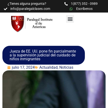
¿Tienes alguna pregunta?
1(877) 352 - 0989
info@paralegalclases.com
Escríbenos
PROGRAMAS Y SEMINARIOS
BIBLIOTECA EDUCATIVA
Jueza de EE. UU. pone fin parcialmente
a la supervisión judicial del cuidado de
niños inmigrantes
julio 17, 2024
Actualidad
,
Noticias