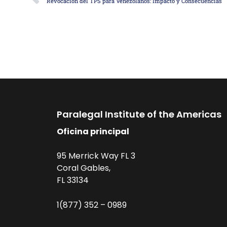
Revocación del TPS para Venezolanos: Impacto y Consecuencias
Paralegal Institute of the Americas
Oficina principal
95 Merrick Way FL 3
Coral Gables,
FL 33134
1(877) 352 – 0989