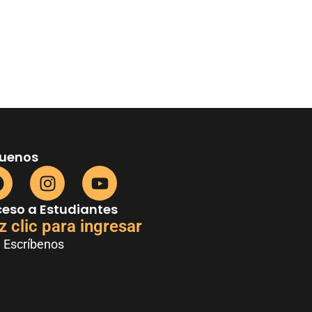
guenos
eso a Estudiantes
z clic para ingresar
Escríbenos