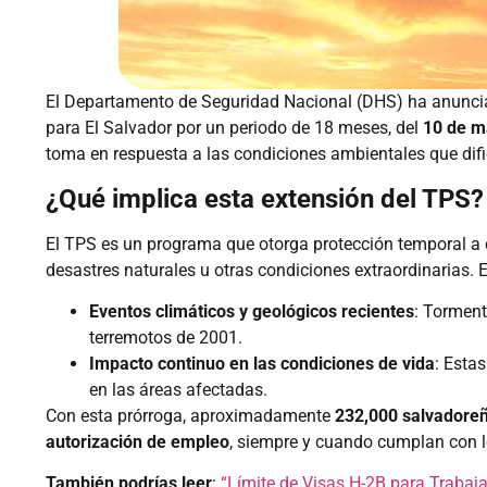
El Departamento de Seguridad Nacional (DHS) ha anunci
para El Salvador por un periodo de 18 meses, del
10 de m
toma en respuesta a las condiciones ambientales que difi
¿Qué implica esta extensión del TPS?
El TPS es un programa que otorga protección temporal a 
desastres naturales u otras condiciones extraordinarias. E
Eventos climáticos y geológicos recientes
: Torment
terremotos de 2001.
Impacto continuo en las condiciones de vida
: Esta
en las áreas afectadas.
Con esta prórroga, aproximadamente
232,000 salvadore
autorización de empleo
, siempre y cuando cumplan con los
También podrías leer
:
“Límite de Visas H-2B para Trabaj