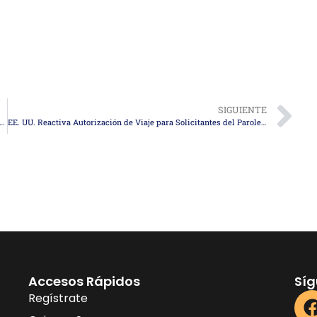
SIGUIENTE
Visas H-2B para Trabajadores Retornantes en el Año Fiscal 2025
EE. UU. Reactiva Autorización de Viaje para Solicitantes del Parole Humanitario
Accesos Rápidos
Sí
Regístrate