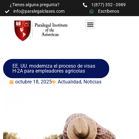
¿Tienes alguna pregunta?
1(877) 352 - 0989
info@paralegalclases.com
Escríbenos
PROGRAMAS Y SEMINARIOS
BIBLIOTECA EDUCATIVA
EE. UU. moderniza el proceso de visas
H-2A para empleadores agrícolas
octubre 18, 2025
Actualidad
,
Noticias