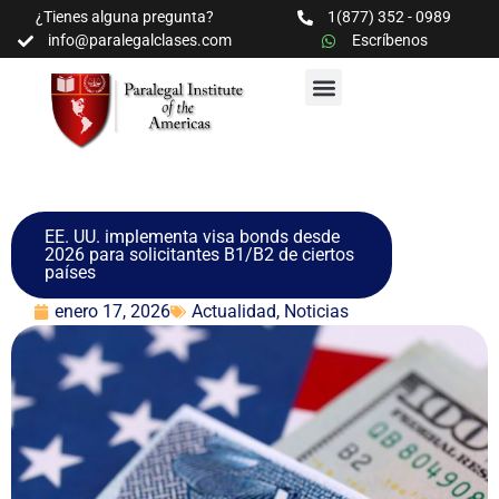
¿Tienes alguna pregunta?
1(877) 352 - 0989
info@paralegalclases.com
Escríbenos
PROGRAMAS Y SEMINARIOS
BIBLIOTECA EDUCATIVA
EE. UU. implementa visa bonds desde
2026 para solicitantes B1/B2 de ciertos
países
enero 17, 2026
Actualidad
,
Noticias