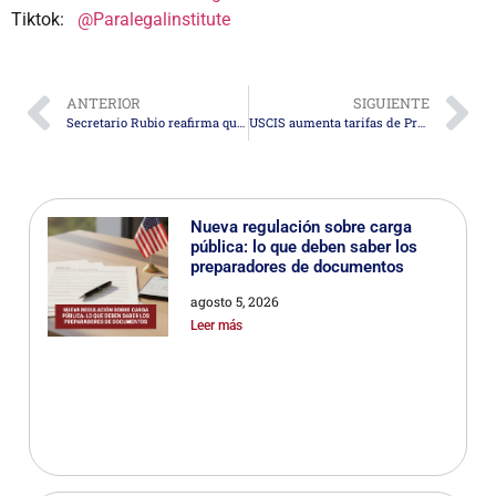
Tiktok:
@Paralegalinstitute
ANTERIOR
SIGUIENTE
Secretario Rubio reafirma que EE. UU. defenderá la seguridad en el hemisferio tras captura de Maduro
USCIS aumenta tarifas de Premium Processing desde marzo de 2026
Nueva regulación sobre carga
pública: lo que deben saber los
preparadores de documentos
agosto 5, 2026
Leer más