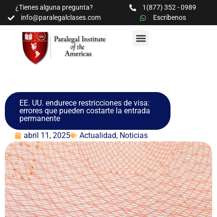
¿Tienes alguna pregunta?
1(877) 352 - 0989
info@paralegalclases.com
Escríbenos
PROGRAMAS Y SEMINARIOS
BIBLIOTECA EDUCATIVA
EE. UU. endurece restricciones de visa:
errores que pueden costarte la entrada
permanente
abril 11, 2025
Actualidad
,
Noticias