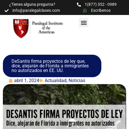
¿Tienes alguna pregunta?
1(877) 352 - 0989
info@paralegalclases.com
Escríbenos
PROGRAMAS Y SEMINARIOS
BIBLIOTECA EDUCATIVA
DeSantis firma proyectos de ley que,
dice, alejarán de Florida a inmigrantes
no autorizados en EE. UU.
abril 1, 2024
Actualidad
,
Noticias