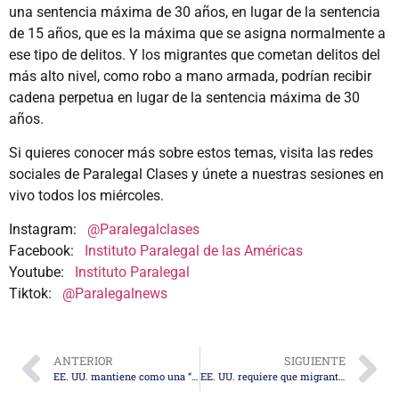
una sentencia máxima de 30 años, en lugar de la sentencia
de 15 años, que es la máxima que se asigna normalmente a
ese tipo de delitos. Y los migrantes que cometan delitos del
más alto nivel, como robo a mano armada, podrían recibir
cadena perpetua en lugar de la sentencia máxima de 30
años.
Si quieres conocer más sobre estos temas, visita las redes
sociales de Paralegal Clases y únete a nuestras sesiones en
vivo todos los miércoles.
Instagram:
@Paralegalclases
Facebook:
Instituto Paralegal de las Américas
Youtube:
Instituto Paralegal
Tiktok:
@Paralegalnews
ANTERIOR
SIGUIENTE
EE. UU. mantiene como una “opción” su base en Guantánamo ante un eventual éxodo masivo de haitianos
EE. UU. requiere que migrantes sin pasaporte se sometan a reconocimiento facial para abordar vuelos