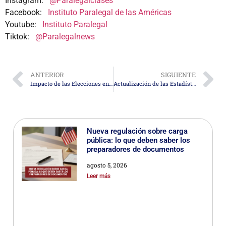
Instagram:
@Paralegalclases
Facebook:
Instituto Paralegal de las Américas
Youtube:
Instituto Paralegal
Tiktok:
@Paralegalnews
ANTERIOR
SIGUIENTE
Impacto de las Elecciones en EE. UU. en el Comercio y Aranceles de América Latina
Actualización de las Estadísticas de la CBP para el Año Fiscal 2024
Nueva regulación sobre carga
pública: lo que deben saber los
preparadores de documentos
agosto 5, 2026
Leer más