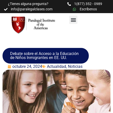
¿Tienes alguna pregunta?
1(877) 352 - 0989
info@paralegalclases.com
Escríbenos
PROGRAMAS Y SEMINARIOS
BIBLIOTECA EDUCATIVA
Debate sobre el Acceso a la Educación
de Niños Inmigrantes en EE. UU.
octubre 24, 2024
Actualidad
,
Noticias