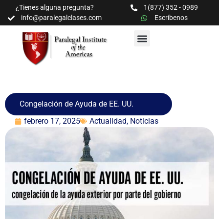
¿Tienes alguna pregunta?
1(877) 352 - 0989
info@paralegalclases.com
Escríbenos
PROGRAMAS Y SEMINARIOS
BIBLIOTECA EDUCATIVA
Congelación de Ayuda de EE. UU.
febrero 17, 2025
Actualidad
,
Noticias