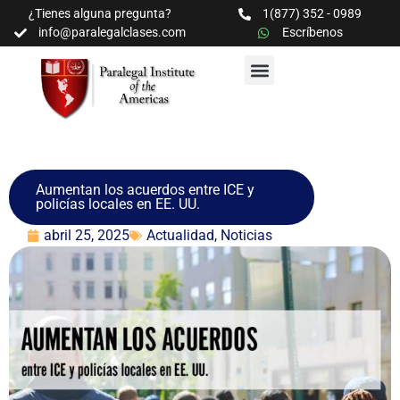
¿Tienes alguna pregunta?
1(877) 352 - 0989
info@paralegalclases.com
Escríbenos
PROGRAMAS Y SEMINARIOS
BIBLIOTECA EDUCATIVA
Aumentan los acuerdos entre ICE y
policías locales en EE. UU.
abril 25, 2025
Actualidad
,
Noticias