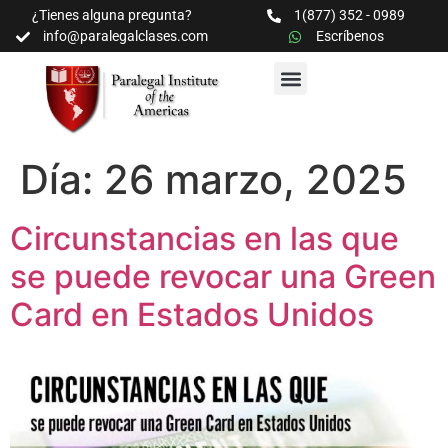
¿Tienes alguna pregunta?
1(877) 352 - 0989
info@paralegalclases.com
Escríbenos
PROGRAMAS Y SEMINARIOS
BIBLIOTECA EDUCATIVA
Día:
26 marzo, 2025
Circunstancias en las que
se puede revocar una Green
Card en Estados Unidos