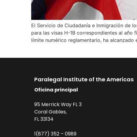
El Servicio de Ciudadanía e Inmigración de l
para las visas H-1B correspondientes al año 
límite numérico reglamentario, ha alcanzado
Paralegal Institute of the Americas
Oficina principal
95 Merrick Way FL 3
Coral Gables,
FL 33134
1(877) 352 – 0989